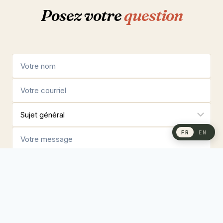
Posez votre
question
FR
EN
ENVOYER →