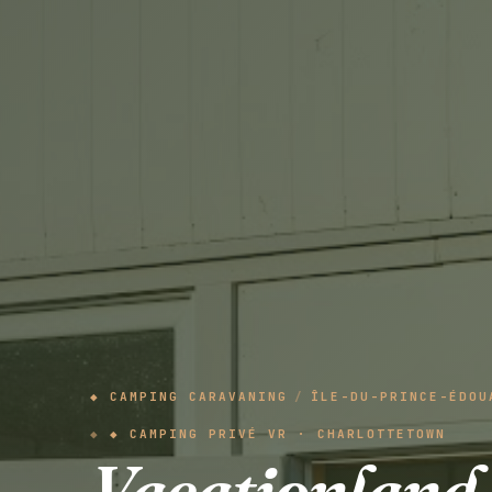
◆ CAMPING CARAVANING
/
ÎLE-DU-PRINCE-ÉDOU
◆ CAMPING PRIVÉ VR · CHARLOTTETOWN
Vacationland