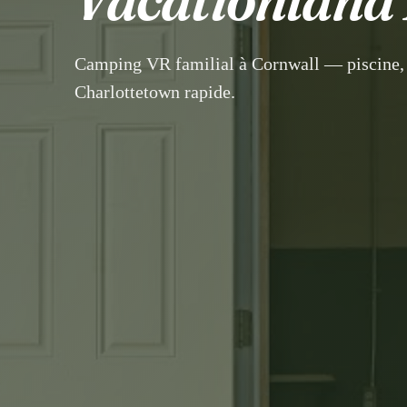
Camping VR familial à Cornwall — piscine, 
Charlottetown rapide.