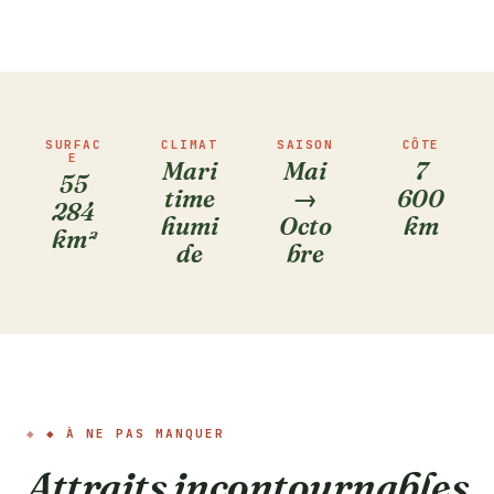
SURFAC
CLIMAT
SAISON
CÔTE
E
Mari
Mai
7
55
time
→
600
284
humi
Octo
km
km²
de
bre
◆ À NE PAS MANQUER
Attraits incontournables