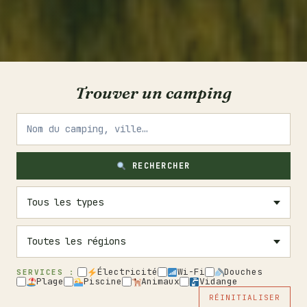
Trouver un camping
RECHERCHER
Électricité
Wi-Fi
Douches
SERVICES :
Plage
Piscine
Animaux
Vidange
RÉINITIALISER