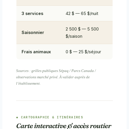
3 services
42 $ — 65 $/nuit
2 500 $ — 5 500
Saisonnier
$/saison
Frais animaux
0 $ — 25 $/séjour
Sources : grilles publiques Sépaq / Parcs Canada /
observations marché privé. À valider auprès de
l’établissement.
CARTOGRAPHIE & ITINÉRAIRES
Carte interactive & accès routier