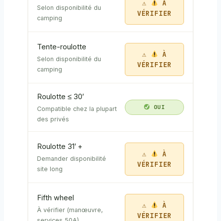
À
Selon disponibilité du
VÉRIFIER
camping
Tente-roulotte
À
Selon disponibilité du
VÉRIFIER
camping
Roulotte ≤ 30′
OUI
Compatible chez la plupart
des privés
Roulotte 31′ +
À
Demander disponibilité
VÉRIFIER
site long
Fifth wheel
À
À vérifier (manœuvre,
VÉRIFIER
services 50A)