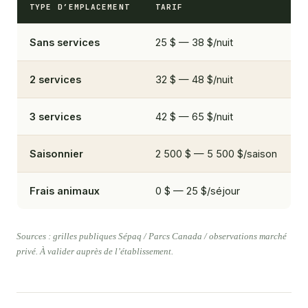
TYPE D’EMPLACEMENT
TARIF
Sans services
25 $ — 38 $/nuit
2 services
32 $ — 48 $/nuit
3 services
42 $ — 65 $/nuit
Saisonnier
2 500 $ — 5 500 $/saison
Frais animaux
0 $ — 25 $/séjour
Sources : grilles publiques Sépaq / Parcs Canada / observations marché
privé. À valider auprès de l’établissement.