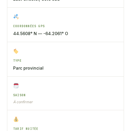
COORDONNÉES GPS
44.5608° N — -64.2061° O
TYPE
Parc provincial
SAISON
À confirmer
TARIF NUITÉE