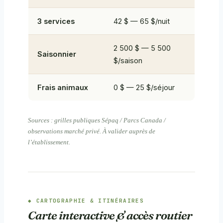
3 services
42 $ — 65 $/nuit
2 500 $ — 5 500
Saisonnier
$/saison
Frais animaux
0 $ — 25 $/séjour
Sources : grilles publiques Sépaq / Parcs Canada /
observations marché privé. À valider auprès de
l’établissement.
CARTOGRAPHIE & ITINÉRAIRES
Carte interactive & accès routier