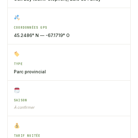
COORDONNÉES GPS
45.2486° N — -67.1719° O
TYPE
Parc provincial
SAISON
À confirmer
TARIF NUITÉE