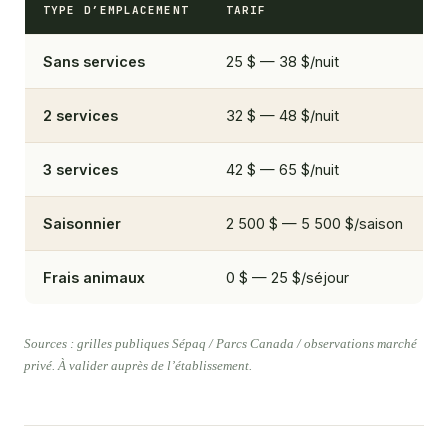
TYPE D’EMPLACEMENT
TARIF
Sans services
25 $ — 38 $/nuit
2 services
32 $ — 48 $/nuit
3 services
42 $ — 65 $/nuit
Saisonnier
2 500 $ — 5 500 $/saison
Frais animaux
0 $ — 25 $/séjour
Sources : grilles publiques Sépaq / Parcs Canada / observations marché
privé. À valider auprès de l’établissement.