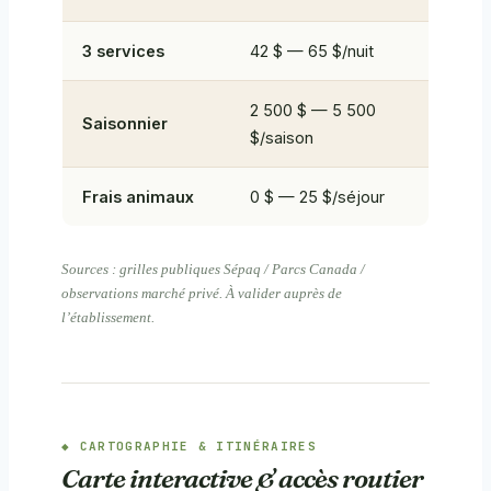
3 services
42 $ — 65 $/nuit
2 500 $ — 5 500
Saisonnier
$/saison
Frais animaux
0 $ — 25 $/séjour
Sources : grilles publiques Sépaq / Parcs Canada /
observations marché privé. À valider auprès de
l’établissement.
CARTOGRAPHIE & ITINÉRAIRES
Carte interactive & accès routier