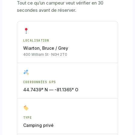
Tout ce qu’un campeur veut vérifier en 30
secondes avant de réserver.
LOCALISATION
Wiarton, Bruce / Grey
400 William St · N0H 2T0
COORDONNÉES GPS
44.7439° N — -81.1365° O
TYPE
Camping privé