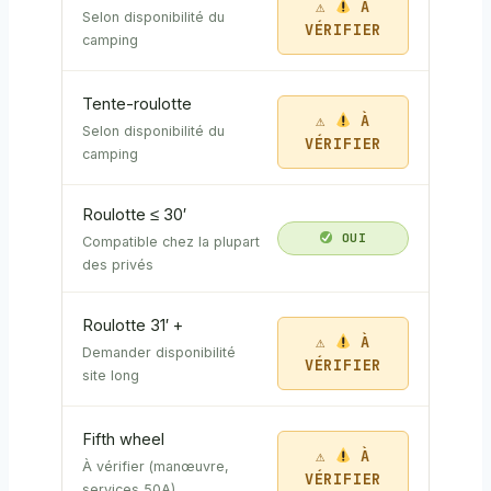
À
Selon disponibilité du
VÉRIFIER
camping
Tente-roulotte
À
Selon disponibilité du
VÉRIFIER
camping
Roulotte ≤ 30′
OUI
Compatible chez la plupart
des privés
Roulotte 31′ +
À
Demander disponibilité
VÉRIFIER
site long
Fifth wheel
À
À vérifier (manœuvre,
VÉRIFIER
services 50A)