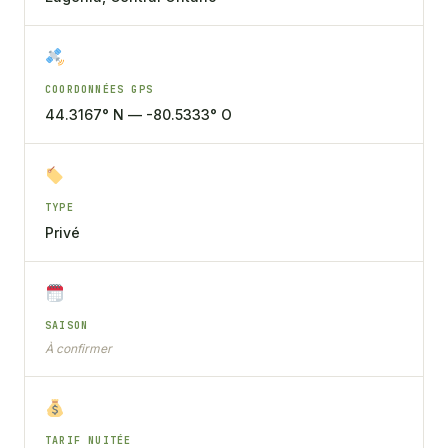
COORDONNÉES GPS
44.3167° N — -80.5333° O
TYPE
Privé
SAISON
À confirmer
TARIF NUITÉE