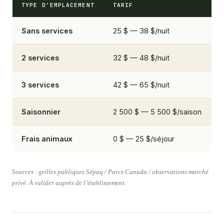
TYPE D’EMPLACEMENT
TARIF
Sans services
25 $ — 38 $/nuit
2 services
32 $ — 48 $/nuit
3 services
42 $ — 65 $/nuit
Saisonnier
2 500 $ — 5 500 $/saison
Frais animaux
0 $ — 25 $/séjour
Sources : grilles publiques Sépaq / Parcs Canada / observations marché
privé. À valider auprès de l’établissement.