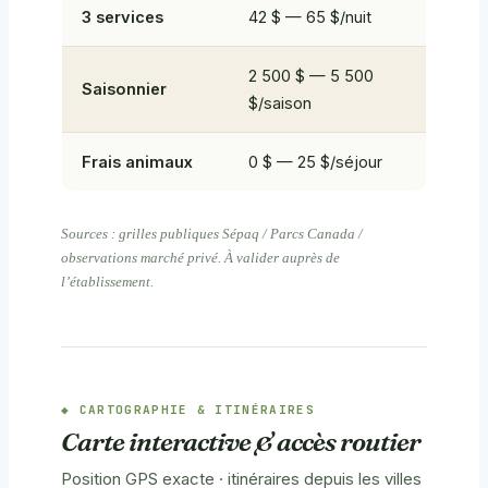
3 services
42 $ — 65 $/nuit
2 500 $ — 5 500
Saisonnier
$/saison
Frais animaux
0 $ — 25 $/séjour
Sources : grilles publiques Sépaq / Parcs Canada /
observations marché privé. À valider auprès de
l’établissement.
CARTOGRAPHIE & ITINÉRAIRES
Carte interactive & accès routier
Position GPS exacte · itinéraires depuis les villes