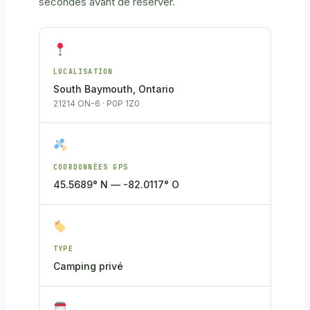
secondes avant de réserver.
LOCALISATION
South Baymouth, Ontario
21214 ON-6 · P0P 1Z0
COORDONNÉES GPS
45.5689° N — -82.0117° O
TYPE
Camping privé