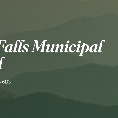
alls Municipal
d
B 6B3