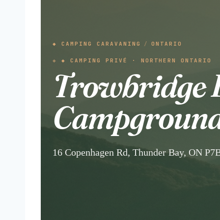
◆ CAMPING CARAVANING
/
ONTARIO
◆ CAMPING PRIVÉ · NORTHERN ONTARIO
Trowbridge F
Campgroun
16 Copenhagen Rd, Thunder Bay, ON P7