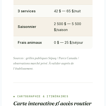
3 services
42 $ — 65 $/nuit
2 500 $ — 5 500
Saisonnier
$/saison
Frais animaux
0 $ — 25 $/séjour
Sources : grilles publiques Sépaq / Parcs Canada /
observations marché privé. À valider auprès de
l’établissement.
CARTOGRAPHIE & ITINÉRAIRES
Carte interactive & accès routier