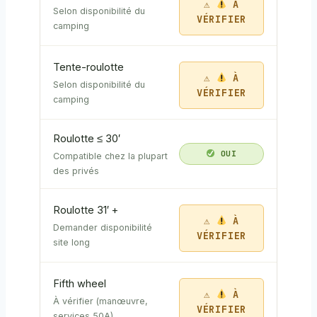
À
Selon disponibilité du
VÉRIFIER
camping
Tente-roulotte
À
Selon disponibilité du
VÉRIFIER
camping
Roulotte ≤ 30′
OUI
Compatible chez la plupart
des privés
Roulotte 31′ +
À
Demander disponibilité
VÉRIFIER
site long
Fifth wheel
À
À vérifier (manœuvre,
VÉRIFIER
services 50A)