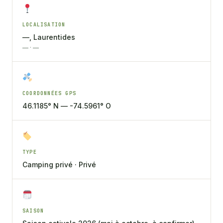
LOCALISATION
—, Laurentides
— · —
COORDONNÉES GPS
46.1185° N — -74.5961° O
TYPE
Camping privé · Privé
SAISON