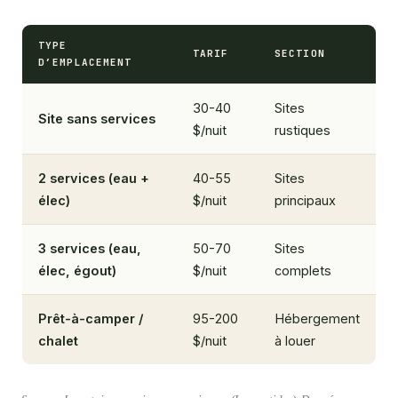
TYPE
TARIF
SECTION
D’EMPLACEMENT
30-40
Sites
Site sans services
$/nuit
rustiques
2 services (eau +
40-55
Sites
élec)
$/nuit
principaux
3 services (eau,
50-70
Sites
élec, égout)
$/nuit
complets
Prêt-à-camper /
95-200
Hébergement
chalet
$/nuit
à louer