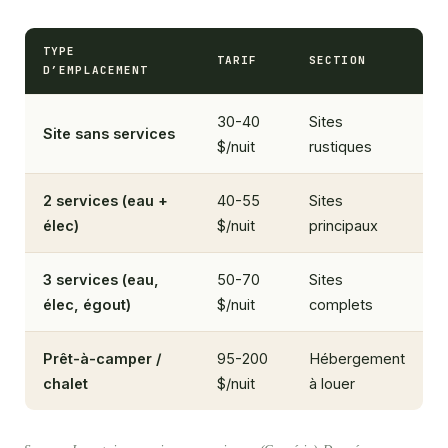
TYPE
TARIF
SECTION
D’EMPLACEMENT
30-40
Sites
Site sans services
$/nuit
rustiques
2 services (eau +
40-55
Sites
élec)
$/nuit
principaux
3 services (eau,
50-70
Sites
élec, égout)
$/nuit
complets
Prêt-à-camper /
95-200
Hébergement
chalet
$/nuit
à louer