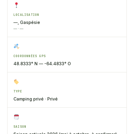
LOCALISATION
—, Gaspésie
— · —
COORDONNÉES GPS
48.8333° N — -64.4833° O
TYPE
Camping privé · Privé
SAISON