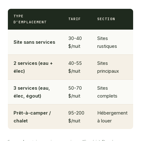
TYPE
TARIF
SECTION
D’EMPLACEMENT
30-40
Sites
Site sans services
$/nuit
rustiques
2 services (eau +
40-55
Sites
élec)
$/nuit
principaux
3 services (eau,
50-70
Sites
élec, égout)
$/nuit
complets
Prêt-à-camper /
95-200
Hébergement
chalet
$/nuit
à louer