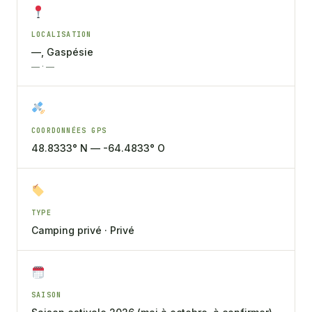
LOCALISATION
—, Gaspésie
— · —
COORDONNÉES GPS
48.8333° N — -64.4833° O
TYPE
Camping privé · Privé
SAISON