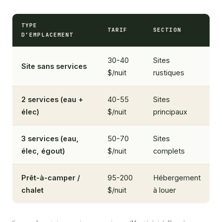
TYPE
TARIF
SECTION
D’EMPLACEMENT
30-40
Sites
Site sans services
$/nuit
rustiques
2 services (eau +
40-55
Sites
élec)
$/nuit
principaux
3 services (eau,
50-70
Sites
élec, égout)
$/nuit
complets
Prêt-à-camper /
95-200
Hébergement
chalet
$/nuit
à louer