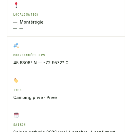
LOCALISATION
—, Montérégie
— · —
COORDONNÉES GPS
45.6306° N — -72.9572° O
TYPE
Camping privé · Privé
SAISON