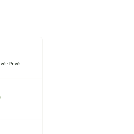
vé · Privé
S