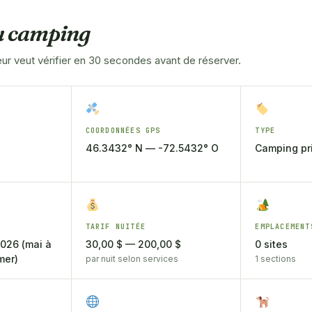
du camping
r veut vérifier en 30 secondes avant de réserver.
COORDONNÉES GPS
TYPE
46.3432° N — -72.5432° O
Camping pri
TARIF NUITÉE
EMPLACEMENT
2026 (mai à
30,00 $ — 200,00 $
0 sites
mer)
par nuit selon services
1 sections