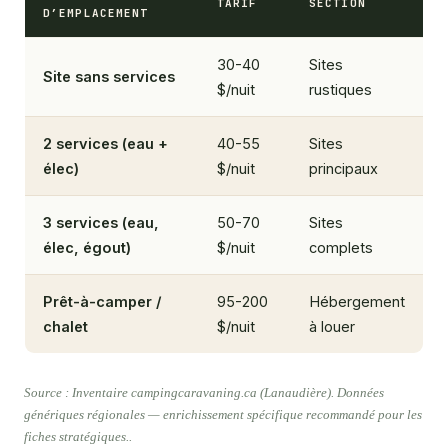
TARIF
SECTION
D’EMPLACEMENT
30-40
Sites
Site sans services
$/nuit
rustiques
2 services (eau +
40-55
Sites
élec)
$/nuit
principaux
3 services (eau,
50-70
Sites
élec, égout)
$/nuit
complets
Prêt-à-camper /
95-200
Hébergement
chalet
$/nuit
à louer
Source : Inventaire campingcaravaning.ca (Lanaudière). Données
génériques régionales — enrichissement spécifique recommandé pour les
fiches stratégiques..