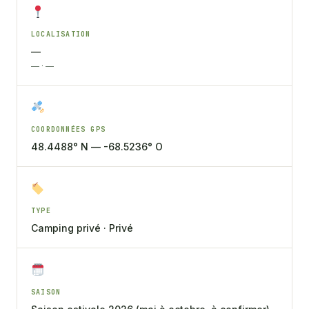
LOCALISATION
—
— · —
COORDONNÉES GPS
48.4488° N — -68.5236° O
TYPE
Camping privé · Privé
SAISON