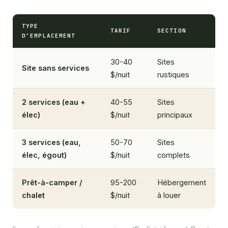
TYPE
TARIF
SECTION
D’EMPLACEMENT
30-40
Sites
Site sans services
$/nuit
rustiques
2 services (eau +
40-55
Sites
élec)
$/nuit
principaux
3 services (eau,
50-70
Sites
élec, égout)
$/nuit
complets
Prêt-à-camper /
95-200
Hébergement
chalet
$/nuit
à louer