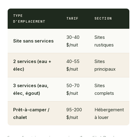
TYPE
TARIF
SECTION
D’EMPLACEMENT
30-40
Sites
Site sans services
$/nuit
rustiques
2 services (eau +
40-55
Sites
élec)
$/nuit
principaux
3 services (eau,
50-70
Sites
élec, égout)
$/nuit
complets
Prêt-à-camper /
95-200
Hébergement
chalet
$/nuit
à louer