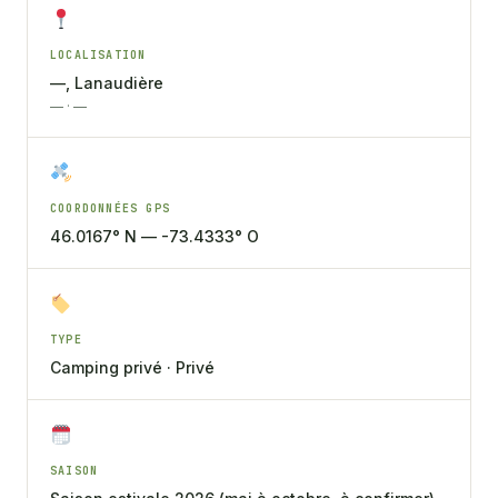
LOCALISATION
—, Lanaudière
— · —
COORDONNÉES GPS
46.0167° N — -73.4333° O
TYPE
Camping privé · Privé
SAISON