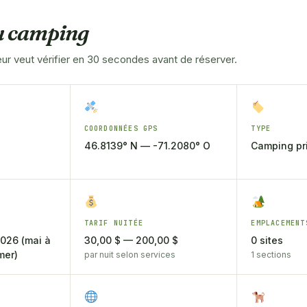
du camping
r veut vérifier en 30 secondes avant de réserver.
COORDONNÉES GPS
TYPE
46.8139° N — -71.2080° O
Camping pri
TARIF NUITÉE
EMPLACEMENT
2026 (mai à
30,00 $ — 200,00 $
0 sites
mer)
par nuit selon services
1 sections