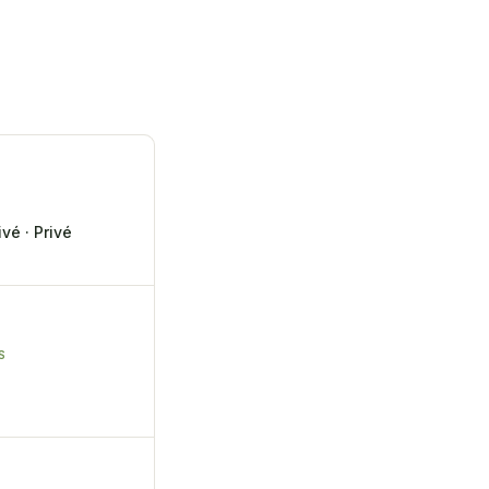
vé · Privé
S