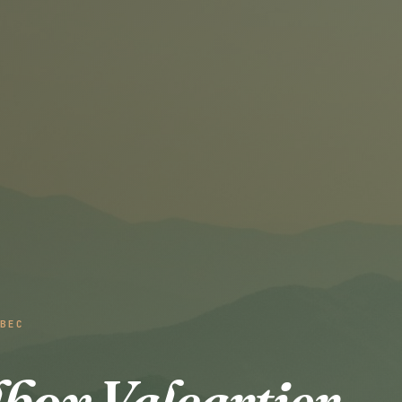
BEC
box Valcartier