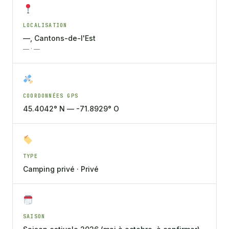
LOCALISATION
—, Cantons-de-l'Est
— · —
COORDONNÉES GPS
45.4042° N — -71.8929° O
TYPE
Camping privé · Privé
SAISON