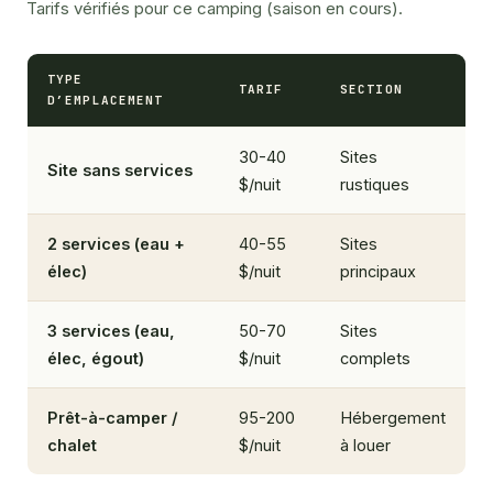
Tarifs vérifiés pour ce camping (saison en cours).
TYPE
TARIF
SECTION
D’EMPLACEMENT
30-40
Sites
Site sans services
$/nuit
rustiques
2 services (eau +
40-55
Sites
élec)
$/nuit
principaux
3 services (eau,
50-70
Sites
élec, égout)
$/nuit
complets
Prêt-à-camper /
95-200
Hébergement
chalet
$/nuit
à louer