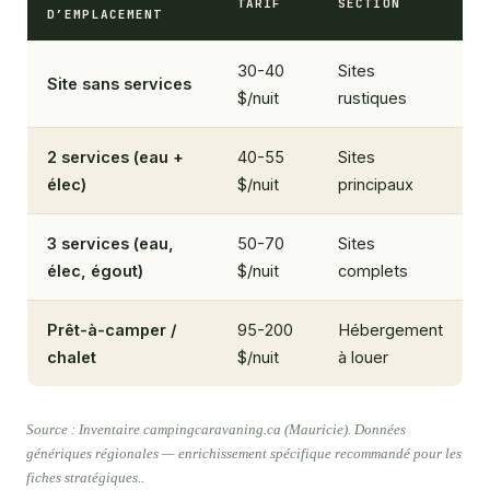
TARIF
SECTION
D’EMPLACEMENT
30-40
Sites
Site sans services
$/nuit
rustiques
2 services (eau +
40-55
Sites
élec)
$/nuit
principaux
3 services (eau,
50-70
Sites
élec, égout)
$/nuit
complets
Prêt-à-camper /
95-200
Hébergement
chalet
$/nuit
à louer
Source : Inventaire campingcaravaning.ca (Mauricie). Données
génériques régionales — enrichissement spécifique recommandé pour les
fiches stratégiques..