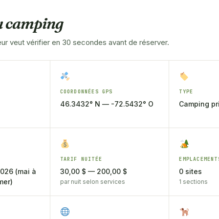
du camping
r veut vérifier en 30 secondes avant de réserver.
COORDONNÉES GPS
TYPE
46.3432° N — -72.5432° O
Camping pri
TARIF NUITÉE
EMPLACEMENT
2026 (mai à
30,00 $ — 200,00 $
0 sites
mer)
par nuit selon services
1 sections