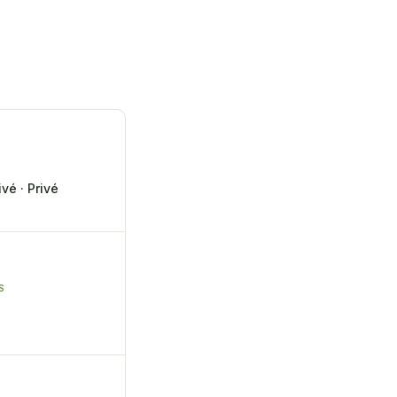
vé · Privé
S