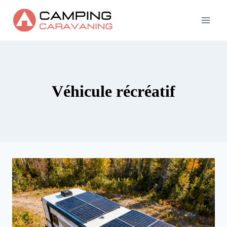
Skip
to
content
Véhicule récréatif