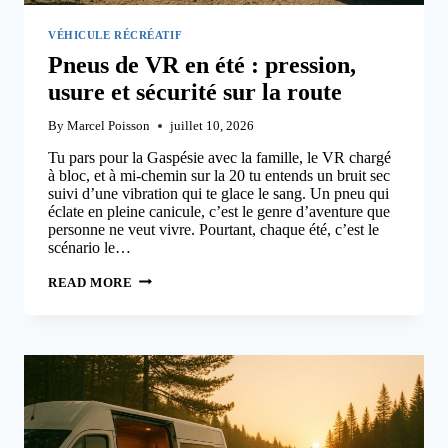
VÉHICULE RÉCRÉATIF
Pneus de VR en été : pression,
usure et sécurité sur la route
By
Marcel Poisson
juillet 10, 2026
Tu pars pour la Gaspésie avec la famille, le VR chargé
à bloc, et à mi-chemin sur la 20 tu entends un bruit sec
suivi d’une vibration qui te glace le sang. Un pneu qui
éclate en pleine canicule, c’est le genre d’aventure que
personne ne veut vivre. Pourtant, chaque été, c’est le
scénario le…
PNEUS
READ MORE
DE
VR
EN
ÉTÉ
:
PRESSION,
USURE
ET
SÉCURITÉ
SUR
LA
ROUTE