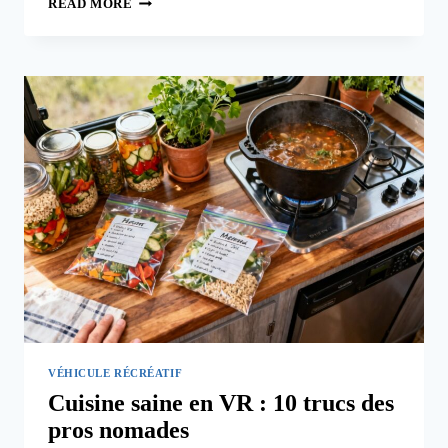
COMPARAISON
READ MORE
DU
COÛT
DE
L’ESSENCE
POUR
VR
CLASSE
A,
CLASSE
C
ET
ROULOTTE
VÉHICULE RÉCRÉATIF
Cuisine saine en VR : 10 trucs des
pros nomades