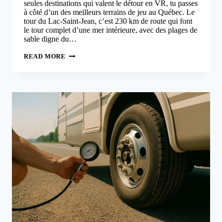
seules destinations qui valent le détour en VR, tu passes
à côté d’un des meilleurs terrains de jeu au Québec. Le
tour du Lac-Saint-Jean, c’est 230 km de route qui font
le tour complet d’une mer intérieure, avec des plages de
sable digne du…
TOUR
READ MORE
DU
LAC-
SAINT-
JEAN
EN
VR
:
ITINÉRAIRE
DE
5
JOURS
ENTRE
PLAGES
ET
BLEUETS