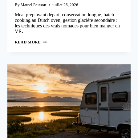
By
Marcel Poisson
juillet 26, 2026
Meal prep avant départ, conservation longue, batch
cooking au Dutch oven, gestion glacière secondaire :
les techniques des vrais nomades pour bien manger en
VR.
CUISINE
READ MORE
SAINE
EN
VR
:
10
TRUCS
DES
PROS
NOMADES