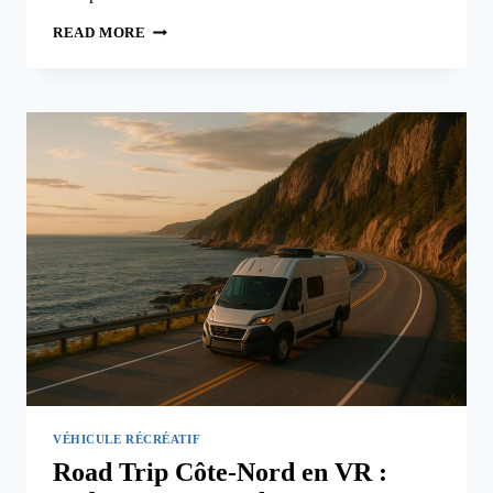
VANLIFE
READ MORE
AU
QUÉBEC
:
CONVERTIR
TA
FOURGONNETTE
POUR
VIVRE
SUR
LA
ROUTE
VÉHICULE RÉCRÉATIF
Road Trip Côte-Nord en VR :