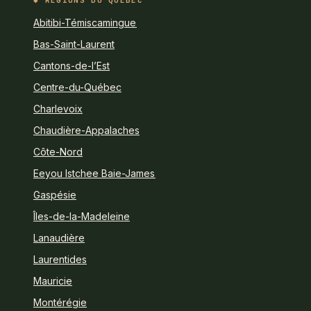
RÉGIONS DU QUÉBEC
Abitibi-Témiscamingue
Bas-Saint-Laurent
Cantons-de-l’Est
Centre-du-Québec
Charlevoix
Chaudière-Appalaches
Côte-Nord
Eeyou Istchee Baie-James
Gaspésie
Îles-de-la-Madeleine
Lanaudière
Laurentides
Mauricie
Montérégie