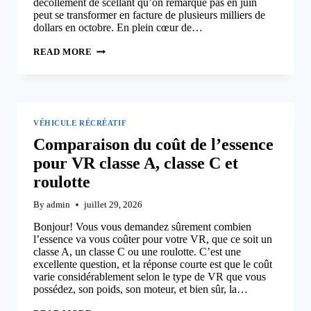
décollement de scellant qu’on remarque pas en juin
peut se transformer en facture de plusieurs milliers de
dollars en octobre. En plein cœur de…
ÉTANCHÉITÉ
READ MORE
DU
TOIT
DE
VR
:
INSPECTION
ET
VÉHICULE RÉCRÉATIF
SCELLANT
EN
Comparaison du coût de l’essence
ÉTÉ
pour VR classe A, classe C et
roulotte
By
admin
juillet 29, 2026
Bonjour! Vous vous demandez sûrement combien
l’essence va vous coûter pour votre VR, que ce soit un
classe A, un classe C ou une roulotte. C’est une
excellente question, et la réponse courte est que le coût
varie considérablement selon le type de VR que vous
possédez, son poids, son moteur, et bien sûr, la…