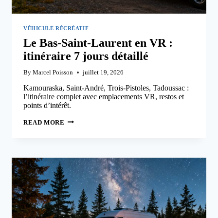
VÉHICULE RÉCRÉATIF
Le Bas-Saint-Laurent en VR :
itinéraire 7 jours détaillé
By
Marcel Poisson
juillet 19, 2026
Kamouraska, Saint-André, Trois-Pistoles, Tadoussac :
l’itinéraire complet avec emplacements VR, restos et
points d’intérêt.
LE
READ MORE
BAS-
SAINT-
LAURENT
EN
VR
:
ITINÉRAIRE
7
JOURS
DÉTAILLÉ