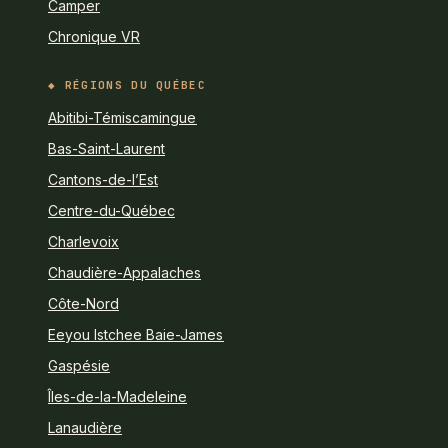
Camper
Chronique VR
RÉGIONS DU QUÉBEC
Abitibi-Témiscamingue
Bas-Saint-Laurent
Cantons-de-l’Est
Centre-du-Québec
Charlevoix
Chaudière-Appalaches
Côte-Nord
Eeyou Istchee Baie-James
Gaspésie
Îles-de-la-Madeleine
Lanaudière