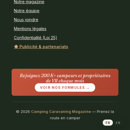
Notre magazine
Notre équipe
Nous joindre
Mentions légales
Confidentialité (Loi 25)
◆ Publicité & partenariats
Rejoignez 200 K+ campeurs et propriétaires
de VR chaque mois
VOIR NOS FORMULES →
© 2026
Camping Caravaning Magazine
— Prenez la
route en camper
FR
EN