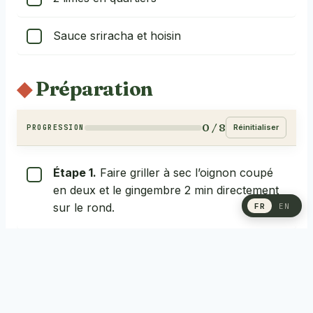
Sauce sriracha et hoisin
Préparation
0 / 8
Réinitialiser
PROGRESSION
Étape 1.
Faire griller à sec l’oignon coupé
en deux et le gingembre 2 min directement
sur le rond.
FR
EN
Étape 2.
Verser le bouillon dans une
grande marmite. Ajouter oignon grillé,
gingembre, anis, cannelle, girofle.