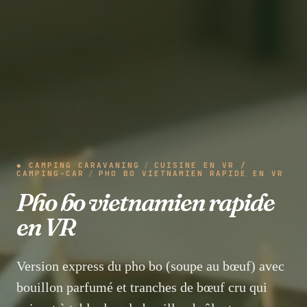
◆ CAMPING CARAVANING
/
CUISINE EN VR /
CAMPING-CAR
/
PHO BO VIETNAMIEN RAPIDE EN VR
Pho bo vietnamien rapide
en VR
Version express du pho bo (soupe au bœuf) avec
bouillon parfumé et tranches de bœuf cru qui