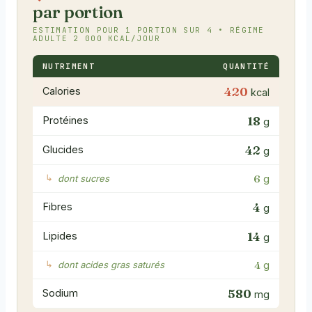
par portion
ESTIMATION POUR 1 PORTION SUR 4 • RÉGIME
ADULTE 2 000 KCAL/JOUR
NUTRIMENT
QUANTITÉ
420
Calories
kcal
18
Protéines
g
42
Glucides
g
6
dont sucres
g
4
Fibres
g
14
Lipides
g
4
dont acides gras saturés
g
580
Sodium
mg